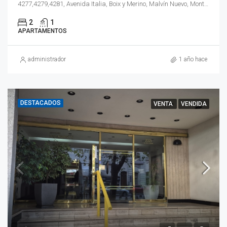
4277,4279,4281, Avenida Italia, Boix y Merino, Malvín Nuevo, Montevideo, 11400, Uruguay
2
1
APARTAMENTOS
administrador
1 año hace
DESTACADOS
VENTA
VENDIDA