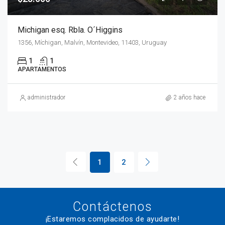
Michigan esq. Rbla. O´Higgins
1356, Míchigan, Malvín, Montevideo, 11403, Uruguay
1
1
APARTAMENTOS
administrador
2 años hace
1
2
Contáctenos
¡Estaremos complacidos de ayudarte!