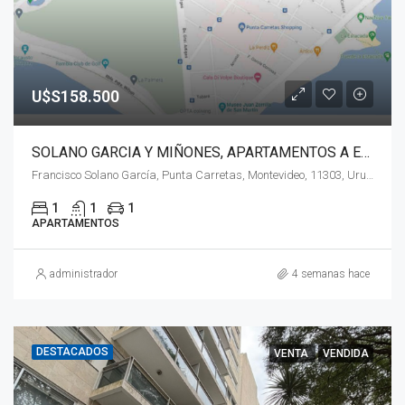
U$S158.500
SOLANO GARCIA Y MIÑONES, APARTAMENTOS A ESTRENAR!!
Francisco Solano García, Punta Carretas, Montevideo, 11303, Uruguay
1
1
1
APARTAMENTOS
administrador
4 semanas hace
DESTACADOS
VENTA
VENDIDA