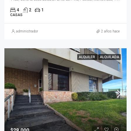
4
2
1
CASAS
administrador
2 años hace
ALQUILER
ALQUILADA
$28.000