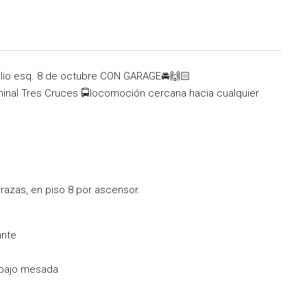
lio esq. 8 de octubre CON GARAGE🚘🙌🏻
inal Tres Cruces 🚍locomoción cercana hacia cualquier
azas, en piso 8 por ascensor.
ante
 bajo mesada