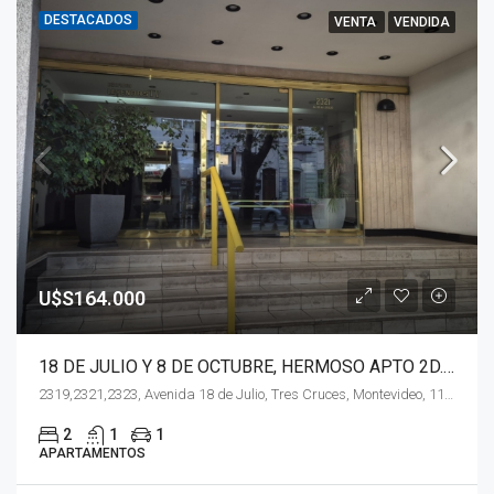
DESTACADOS
VENTA
VENDIDA
U$S164.000
18 DE JULIO Y 8 DE OCTUBRE, HERMOSO APTO 2D. CON GARAGE
2319,2321,2323, Avenida 18 de Julio, Tres Cruces, Montevideo, 11601, Uruguay
2
1
1
APARTAMENTOS