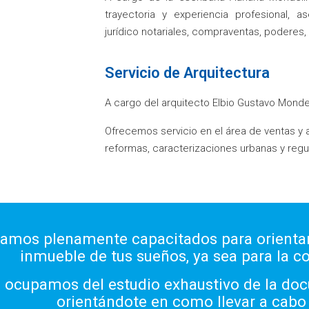
trayectoria y experiencia profesional, 
jurídico notariales, compraventas, poderes,
Servicio de Arquitectura
A cargo del arquitecto Elbio Gustavo Mondell
Ofrecemos servicio en el área de ventas y a
reformas, caracterizaciones urbanas y regu
tamos plenamente capacitados para orientar
inmueble de tus sueños, ya sea para la co
 ocupamos del estudio exhaustivo de la do
orientándote en como llevar a cabo 