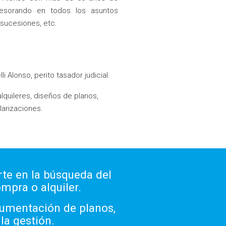
asesorando en todos los asuntos
 sucesiones, etc.
i Alonso, perito tasador judicial.
lquileres, diseños de planos,
larizaciones.
te en la búsqueda del
mpra o alquiler.
cumentación de planos,
la gestión.