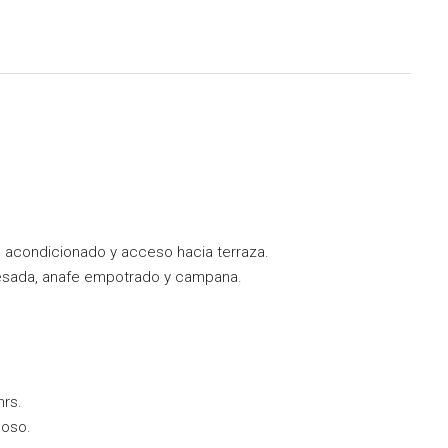
e acondicionado y acceso hacia terraza.
esada, anafe empotrado y campana.
hrs.
noso.