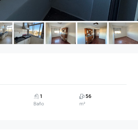
1
56
Baño
m²