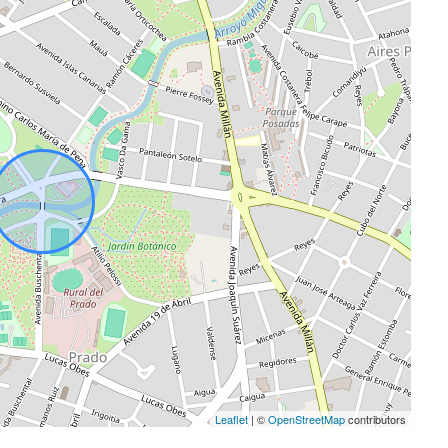
Leaflet
| ©
OpenStreetMap
contributors