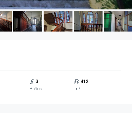
3
412
Baños
m²