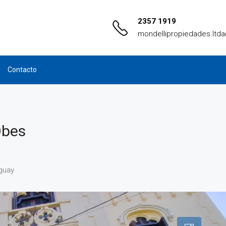
2357 1919
mondellipropiedades.ltd
Contacto
Obes
guay