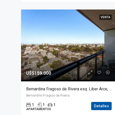
VENTA
U$S159.000
Bernardina Fragoso de Rivera esq. Liber Arce, Apartamento 1 dormitorio con Garage !!!!! Ideal Inversor
Bernardino Fragoso de Rivera
1
1
1
Detalles
APARTAMENTOS