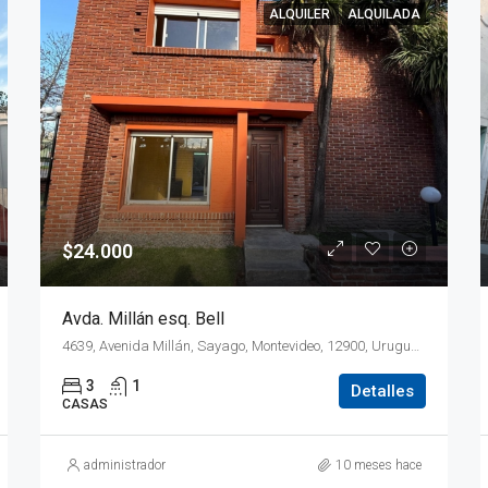
ALQUILER
ALQUILADA
$24.000
Avda. Millán esq. Bell
4639, Avenida Millán, Sayago, Montevideo, 12900, Uruguay
3
1
Detalles
CASAS
administrador
10 meses hace