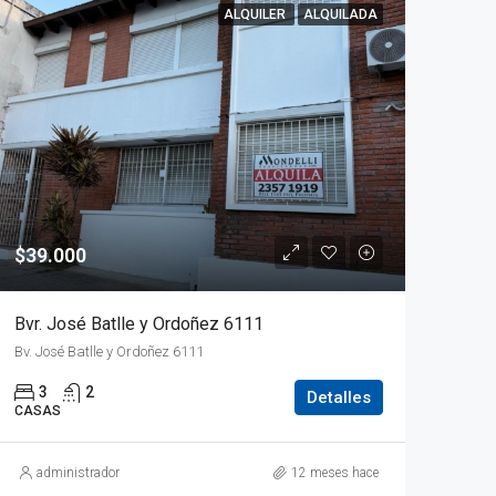
ALQUILER
ALQUILADA
$39.000
Bvr. José Batlle y Ordoñez 6111
Bv. José Batlle y Ordoñez 6111
3
2
Detalles
CASAS
administrador
12 meses hace