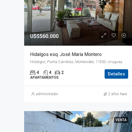
U$S560.000
Hidalgos esq. José María Montero
Hidalgos, Punta Carretas, Montevideo, 11303, Uruguay
4
4
2
Detalles
APARTAMENTOS
administrador
2 años hace
VENTA