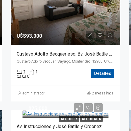
U$S93.000
Gustavo Adolfo Becquer esq. Bv. José Batlle y Ordoñez, Oportunidad Inversor !!!!!!
Gustavo Adolfo Becquer, Sayago, Montevideo, 12900, Uruguay
2
1
Detalles
CASAS
administrador
2 meses hace
$25.000
ALQUILER
ALQUILADA
Av. Instrucciones y José Batlle y Ordoñez