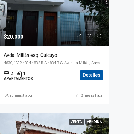
$20.000
Avda. Millán esq. Quicuyo
4830,4832,4834,4832 BIS,4834 BIS, Avenida Millán, Sayago, Montevideo, 12900, Uruguay
2
1
Detalles
APARTAMENTOS
administrador
3 meses hace
VENTA
VENDIDA