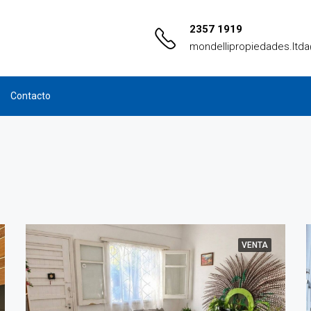
2357 1919
mondellipropiedades.ltd
Contacto
VENTA