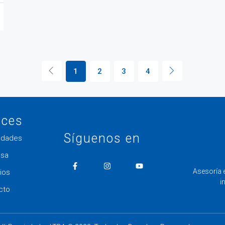
1
2
3
4
aces
Síguenos en
edades
sa
Asesoría 
ios
i
cto