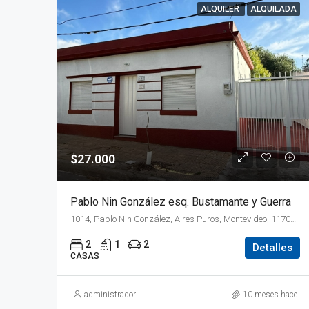
ALQUILER
ALQUILADA
$27.000
Pablo Nin González esq. Bustamante y Guerra
1014, Pablo Nin González, Aires Puros, Montevideo, 11700, Uruguay
2
1
2
Detalles
CASAS
administrador
10 meses hace