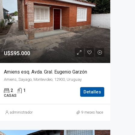
U$S95.000
Amiens esq. Avda. Gral. Eugenio Garzón
Amiens, Sayago, Montevideo, 12900, Uruguay
2
1
Detalles
CASAS
administrador
9 meses hace