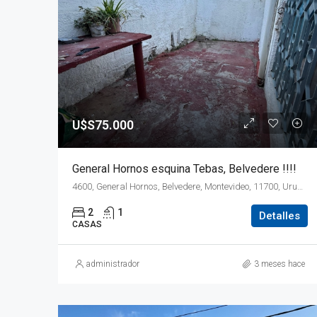
U$S75.000
General Hornos esquina Tebas, Belvedere !!!!
4600, General Hornos, Belvedere, Montevideo, 11700, Uruguay
2
1
Detalles
CASAS
administrador
3 meses hace