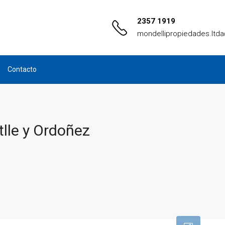
2357 1919
mondellipropiedades.ltd
Contacto
tlle y Ordoñez