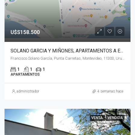
U$S158.500
SOLANO GARCIA Y MIÑONES, APARTAMENTOS A ESTRENAR!!
Francisco Solano García, Punta Carretas, Montevideo, 11303, Uruguay
1
1
1
APARTAMENTOS
administrador
4 semanas hace
VENTA
VENDIDA