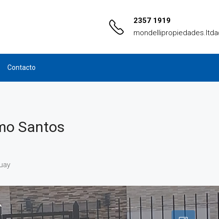
2357 1919
mondellipropiedades.ltd
Contacto
imo Santos
uay