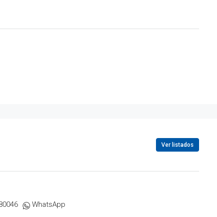
Ver listados
80046
WhatsApp