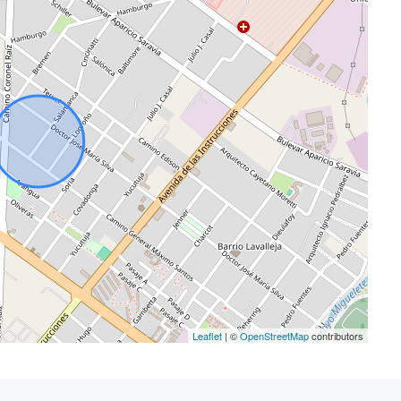
Leaflet
| ©
OpenStreetMap
contributors