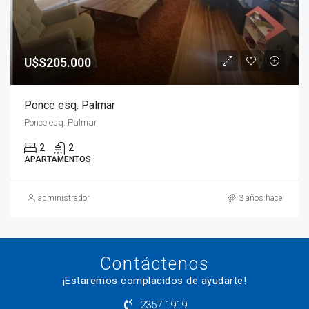
U$S205.000
Ponce esq. Palmar
Ponce esq. Palmar
2
2
APARTAMENTOS
administrador
3 años hace
Contáctenos
¡Estaremos complacidos de ayudarte!
2357 1919