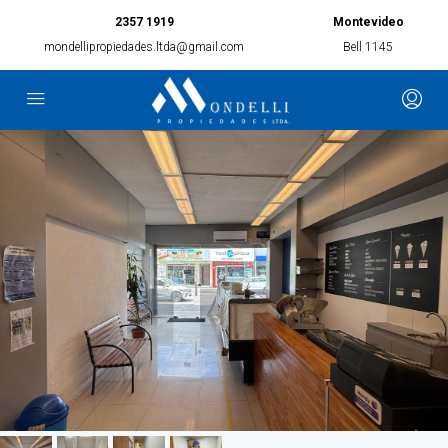
2357 1919
Montevideo
mondellipropiedades.ltda@gmail.com
Bell 1145