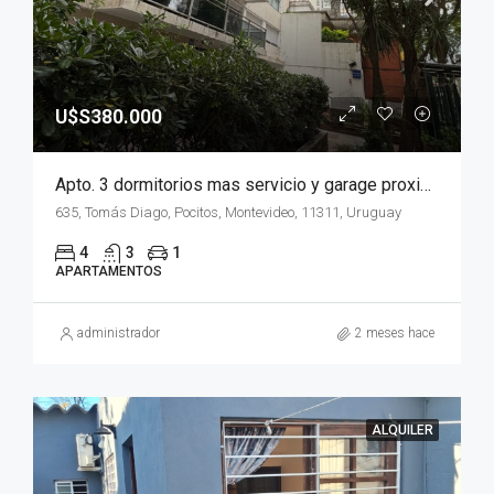
U$S380.000
Apto. 3 dormitorios mas servicio y garage proximo a Parque Villa Biarritz
635, Tomás Diago, Pocitos, Montevideo, 11311, Uruguay
4
3
1
APARTAMENTOS
administrador
2 meses hace
ALQUILER