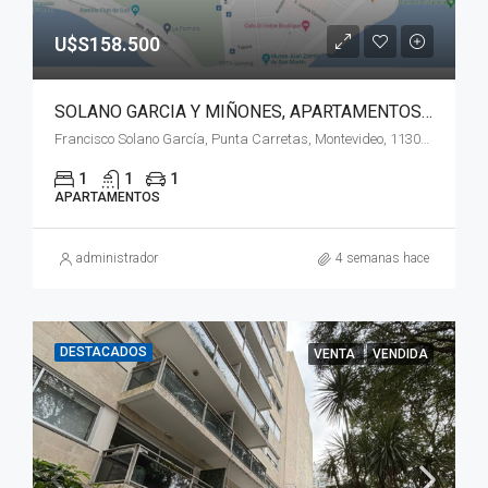
U$S158.500
SOLANO GARCIA Y MIÑONES, APARTAMENTOS A ESTRENAR!!
Francisco Solano García, Punta Carretas, Montevideo, 11303, Uruguay
1
1
1
APARTAMENTOS
administrador
4 semanas hace
DESTACADOS
VENTA
VENDIDA