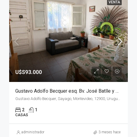
VENTA
U$S93.000
Gustavo Adolfo Becquer esq. Bv. José Batlle y Ordoñez, Oportunidad Inversor !!!!!!
Gustavo Adolfo Becquer, Sayago, Montevideo, 12900, Uruguay
2
1
CASAS
administrador
3 meses hace