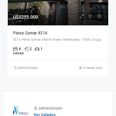
U$S255.000
Pérez Gomar 4314
4314, Pérez Gomar, Malvín Nuevo, Montevideo, 11600, Uruguay
4
2
1
CASAS
administrador
6 meses hace
administrador
Ver listados