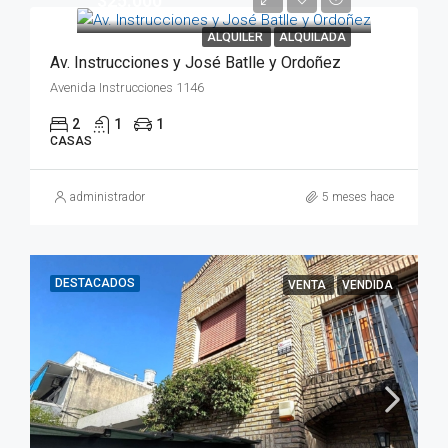
$25.000
ALQUILER
ALQUILADA
Av. Instrucciones y José Batlle y Ordoñez
Avenida Instrucciones 1146
2
1
1
CASAS
administrador
5 meses hace
DESTACADOS
VENTA
VENDIDA