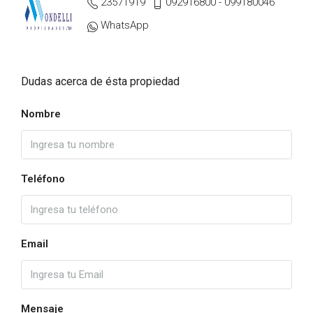
23571919
092916800 - 099180046
WhatsApp
Dudas acerca de ésta propiedad
Nombre
Teléfono
Email
Mensaje