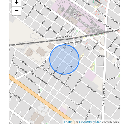
+
−
Leaflet
| ©
OpenStreetMap
contributors