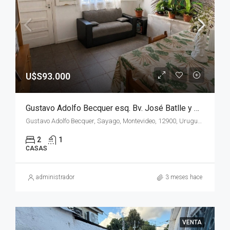
U$S93.000
Gustavo Adolfo Becquer esq. Bv. José Batlle y Ordoñez, Oportunidad Inversor !!!!!!
Gustavo Adolfo Becquer, Sayago, Montevideo, 12900, Uruguay
2
1
CASAS
administrador
3 meses hace
VENTA