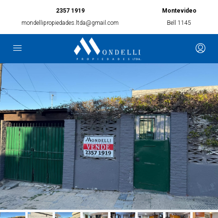
2357 1919
Montevideo
mondellipropiedades.ltda@gmail.com
Bell 1145