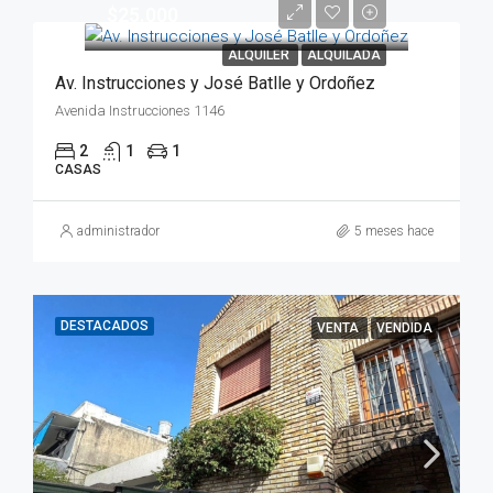
$25.000
ALQUILER
ALQUILADA
Av. Instrucciones y José Batlle y Ordoñez
Avenida Instrucciones 1146
2
1
1
CASAS
administrador
5 meses hace
DESTACADOS
VENTA
VENDIDA