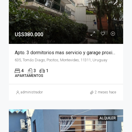
U$S380.000
Apto. 3 dormitorios mas servicio y garage proximo a Parque Villa Biarritz
635, Tomás Diago, Pocitos, Montevideo, 11311, Uruguay
4
3
1
APARTAMENTOS
administrador
2 meses hace
ALQUILER