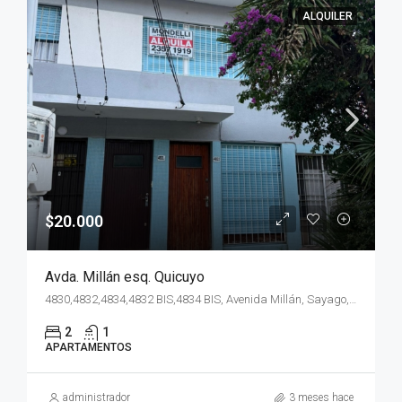
ALQUILER
$20.000
Avda. Millán esq. Quicuyo
4830,4832,4834,4832 BIS,4834 BIS, Avenida Millán, Sayago, Montevideo, 12900, Uruguay
2
1
APARTAMENTOS
administrador
3 meses hace