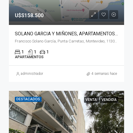
U$S158.500
SOLANO GARCIA Y MIÑONES, APARTAMENTOS A ESTRENAR!!
Francisco Solano García, Punta Carretas, Montevideo, 11303, Uruguay
1
1
1
APARTAMENTOS
administrador
4 semanas hace
DESTACADOS
VENTA
VENDIDA