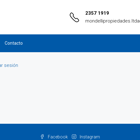
2357 1919
mondellipropiedades.ltd
Contacto
iar sesión
Facebook
Instagram